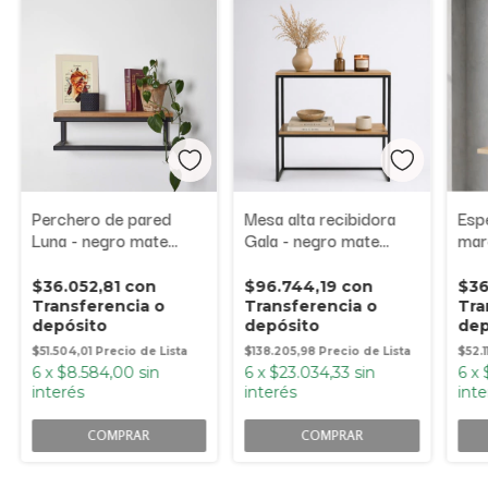
Perchero de pared
Mesa alta recibidora
Esp
Luna - negro mate
Gala - negro mate
mar
olmo finlandés
olmo finlandés
$36.052,81
con
$96.744,19
con
$36
Transferencia o
Transferencia o
Tra
depósito
depósito
dep
$51.504,01
$138.205,98
$52.
6
x
$8.584,00
sin
6
x
$23.034,33
sin
6
x
interés
interés
inte
COMPRAR
COMPRAR