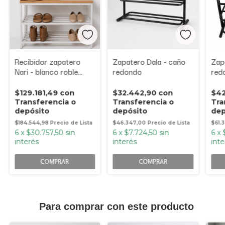
Recibidor zapatero
Zapatero Dala - caño
Zap
Nari - blanco roble
redondo
red
americano
$129.181,49
con
$32.442,90
con
$42
Transferencia o
Transferencia o
Tra
depósito
depósito
dep
$184.544,98
$46.347,00
$61.
6
x
$30.757,50
sin
6
x
$7.724,50
sin
6
x
interés
interés
inte
COMPRAR
COMPRAR
Para comprar con este producto