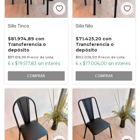
Silla Tinca
Silla Nilo
$81.974,89
con
$71.425,20
con
Transferencia o
Transferencia o
depósito
depósito
$117.106,99
$102.036,00
6
x
$19.517,83
sin interés
6
x
$17.006,00
sin interés
COMPRAR
COMPRAR