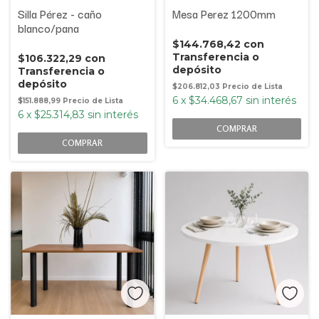
Silla Pérez - caño
Mesa Perez 1200mm
blanco/pana
$144.768,42
con
Transferencia o
$106.322,29
con
depósito
Transferencia o
depósito
$206.812,03
6
x
$34.468,67
sin interés
$151.888,99
6
x
$25.314,83
sin interés
COMPRAR
COMPRAR