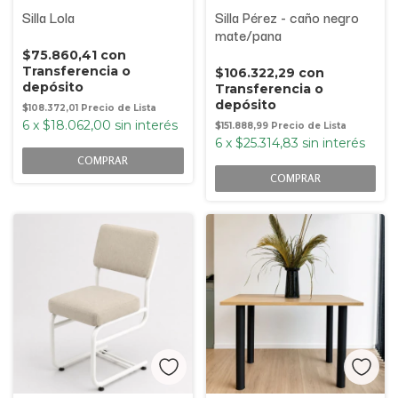
Silla Lola
Silla Pérez - caño negro
mate/pana
$75.860,41
con
Transferencia o
$106.322,29
con
depósito
Transferencia o
depósito
$108.372,01
6
x
$18.062,00
sin interés
$151.888,99
6
x
$25.314,83
sin interés
COMPRAR
COMPRAR