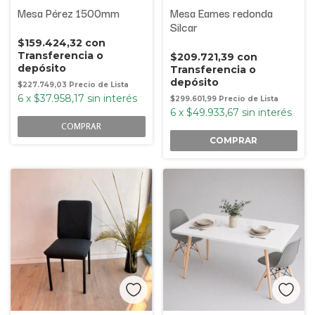
Mesa Pérez 1500mm
Mesa Eames redonda
Silcar
$159.424,32
con
Transferencia o
$209.721,39
con
depósito
Transferencia o
depósito
$227.749,03
6
x
$37.958,17
sin interés
$299.601,99
6
x
$49.933,67
sin interés
COMPRAR