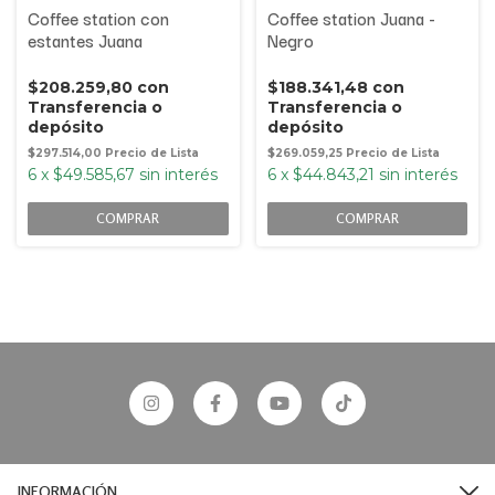
Coffee station con
Coffee station Juana -
estantes Juana
Negro
$208.259,80
con
$188.341,48
con
Transferencia o
Transferencia o
depósito
depósito
$297.514,00
$269.059,25
6
x
$49.585,67
sin interés
6
x
$44.843,21
sin interés
COMPRAR
COMPRAR
INFORMACIÓN