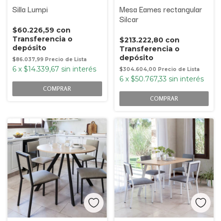
Silla Lumpi
Mesa Eames rectangular
Silcar
$60.226,59
con
Transferencia o
$213.222,80
con
depósito
Transferencia o
depósito
$86.037,99
6
x
$14.339,67
sin interés
$304.604,00
6
x
$50.767,33
sin interés
COMPRAR
COMPRAR