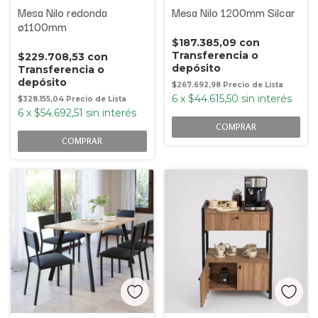
Mesa Nilo redonda
Mesa Nilo 1200mm Silcar
ø1100mm
$187.385,09
con
Transferencia o
$229.708,53
con
depósito
Transferencia o
depósito
$267.692,98
6
x
$44.615,50
sin interés
$328.155,04
6
x
$54.692,51
sin interés
COMPRAR
COMPRAR