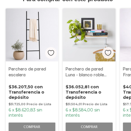
Perchero de pared
Perchero de pared
Per
escalera
Luna - blanco roble
Fra
americano
$36.207,50
con
$36.052,81
con
$40
Transferencia o
Transferencia o
Tra
depósito
depósito
dep
$51.725,00
$51.504,01
$57.7
6
x
$8.620,83
sin
6
x
$8.584,00
sin
6
x
interés
interés
inte
COMPRAR
COMPRAR