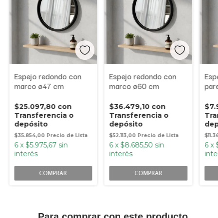
Espejo redondo con
Espejo redondo con
Esp
marco ø47 cm
marco ø60 cm
par
cm
$25.097,80
con
$36.479,10
con
$7.
Transferencia o
Transferencia o
Tra
depósito
depósito
dep
$35.854,00
$52.113,00
$11.
6
x
$5.975,67
sin
6
x
$8.685,50
sin
6
x
interés
interés
inte
COMPRAR
COMPRAR
Para comprar con este producto