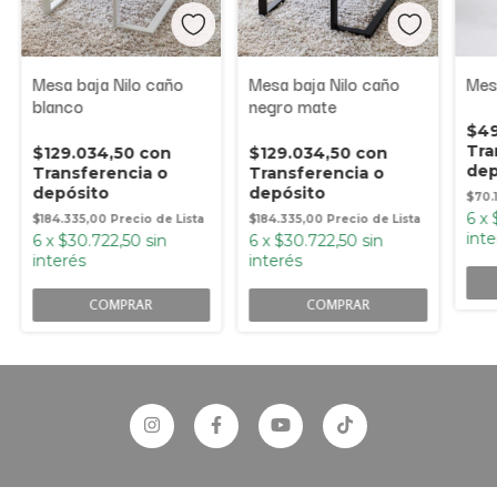
Mesa baja Nilo caño
Mesa baja Nilo caño
Mes
blanco
negro mate
$49
Tra
$129.034,50
con
$129.034,50
con
dep
Transferencia o
Transferencia o
depósito
depósito
$70.
6
x
$184.335,00
$184.335,00
inte
6
x
$30.722,50
sin
6
x
$30.722,50
sin
interés
interés
COMPRAR
COMPRAR