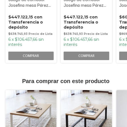
Josefina mesa Pérez
Josefina mesa Pérez
Jos
olmo finlandés 1200
olmo finlandés
olm
mm + 4 sillas Josefina
1200mm + 4 sillas
mm +
$447.122,15
con
$447.122,15
con
$60
Josefina
Transferencia o
Transferencia o
Tra
depósito
depósito
dep
$638.745,93
$638.745,93
$869
6
x
$106.457,66
sin
6
x
$106.457,66
sin
6
x
interés
interés
inte
COMPRAR
COMPRAR
Para comprar con este producto