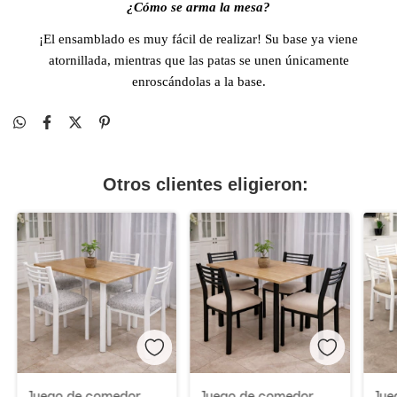
¿Cómo se arma la mesa?
¡El ensamblado es muy fácil de realizar! Su base ya viene
atornillada, mientras que las patas se unen únicamente
enroscándolas a la base.
Otros clientes eligieron:
Juego de comedor
Juego de comedor
Jue