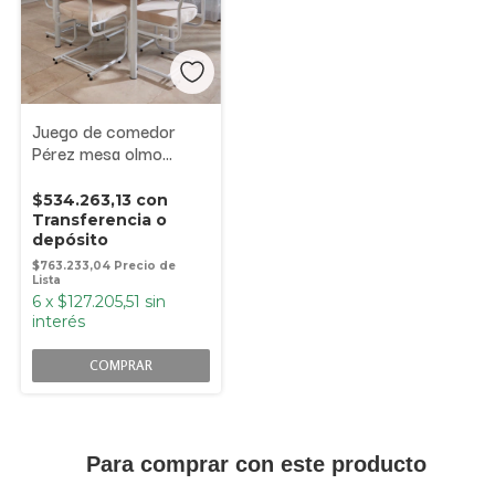
Juego de comedor
Pérez mesa olmo
1200mm + 4 sillas
$534.263,13
con
Transferencia o
depósito
$763.233,04
6
x
$127.205,51
sin
interés
COMPRAR
Para comprar con este producto