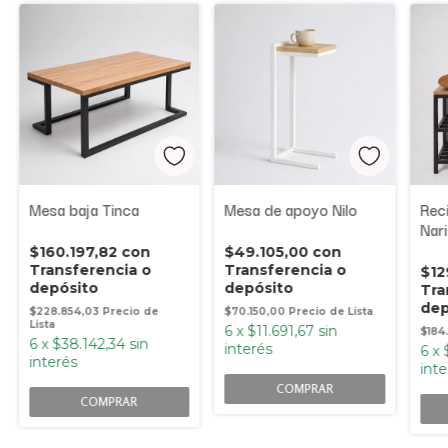
Mesa baja Tinca
Mesa de apoyo Nilo
Rec
Nar
finl
$160.197,82
con
$49.105,00
con
Transferencia o
Transferencia o
$12
depósito
depósito
Tra
dep
$228.854,03
$70.150,00
6
x
$11.691,67
sin
$184
6
x
$38.142,34
sin
interés
6
x
interés
inte
COMPRAR
COMPRAR