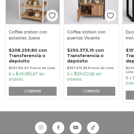
Coffee station con
Coffee station con
Escr
estantes Juana
puertas Vicente
mm 
$208.259,80
con
$250.373,19
con
$15
Transferencia o
Transferencia o
Tra
depósito
depósito
dep
$297.514,00
$357.675,98
$224
6
x
$49.585,67
sin
6
x
$59.612,66
sin
6
x
interés
interés
inte
COMPRAR
COMPRAR