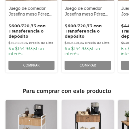
Juego de comedor
Juego de comedor
Jue
Josefina mesa Pérez
Josefina mesa Pérez
Jos
olmo finlandés 1500
olmo finlandés 1500
rob
mm + 6 sillas Josefina
mm + 6 sillas Josefina
mm +
$608.720,73
con
$608.720,73
con
$44
Transferencia o
Transferencia o
Tra
depósito
depósito
dep
$869.601,04
$869.601,04
$638
6
x
$144.933,51
sin
6
x
$144.933,51
sin
6
x
interés
interés
inte
COMPRAR
COMPRAR
Para comprar con este producto