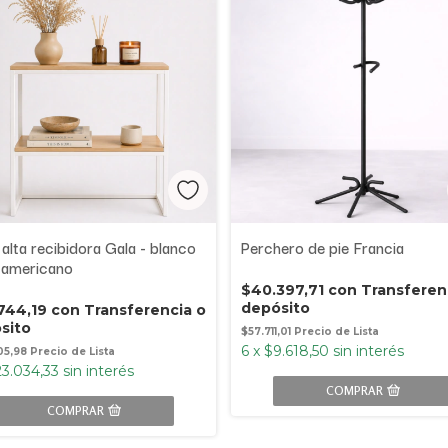
alta recibidora Gala - blanco
Perchero de pie Francia
 americano
$40.397,71
con
Transferen
depósito
744,19
con
Transferencia o
sito
$57.711,01
6
x
$9.618,50
sin interés
05,98
3.034,33
sin interés
COMPRAR
COMPRAR