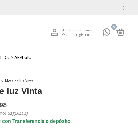
0
¡Hola!
Iniciá sesión
O podés registrarte
L, CON ARPEGIO
>
Mesa de luz Vinta
 luz Vinta
,98
estos
$233.642,13
9
con
Transferencia o depósito