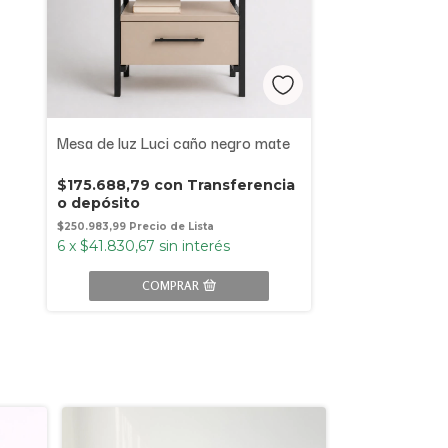
Mesa de luz Luci caño negro mate
$175.688,79
con
Transferencia
o depósito
$250.983,99
6
x
$41.830,67
sin interés
COMPRAR