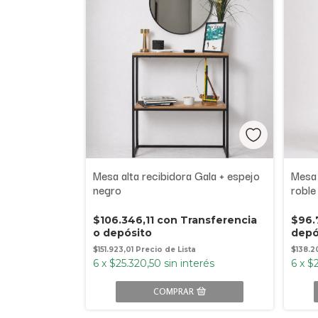
Mesa alta recibidora Gala + espejo
Mesa 
negro
roble
$106.346,11
con
Transferencia
$96.
o depósito
depó
$151.923,01
$138.2
6
x
$25.320,50
sin interés
6
x
$2
COMPRAR