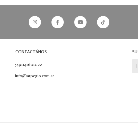
CONTACTÁNOS
SU
5491141601022
info@arpegio.com.ar