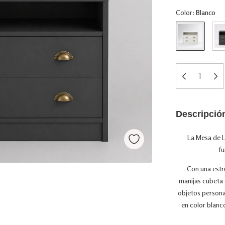
Color:
Blanco
Descripció
La Mesa de L
fu
Con una estr
manijas cubeta 
objetos persona
en color blanco