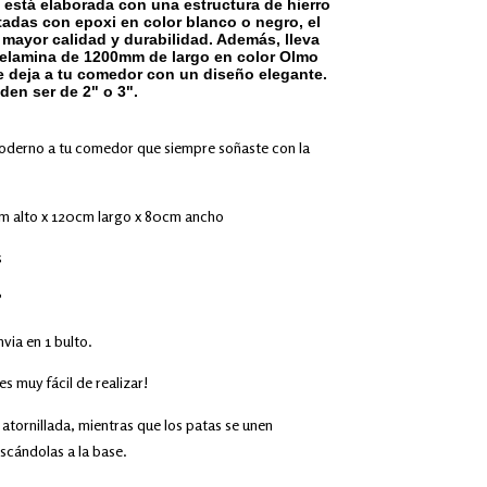
 está elaborada con una estructura de hierro
ntadas con epoxi en color blanco o negro, el
 mayor calidad y durabilidad. Además, lleva
elamina de 1200mm de largo en color Olmo
e deja a tu comedor con un diseño elegante.
den ser de 2" o 3".
moderno a tu comedor que siempre soñaste con la
 alto x 120cm largo x 80cm ancho
s
?
via en 1 bulto.
s muy fácil de realizar!
 atornillada, mientras que los patas se unen
scándolas a la base.