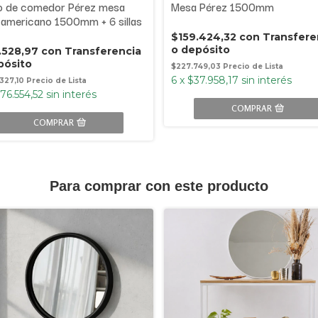
o de comedor Pérez mesa
Mesa Pérez 1500mm
 americano 1500mm + 6 sillas
$159.424,32
con
Transfere
o depósito
.528,97
con
Transferencia
pósito
$227.749,03
6
x
$37.958,17
sin interés
.327,10
76.554,52
sin interés
COMPRAR
COMPRAR
Para comprar con este producto