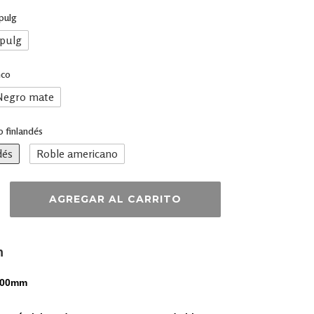
pulg
 pulg
nco
Negro mate
 finlandés
dés
Roble americano
n
200mm