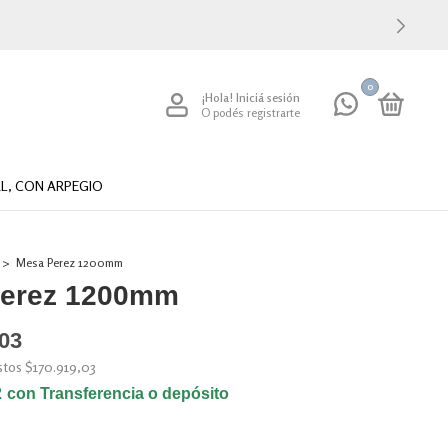
0
¡Hola!
Iniciá sesión
O podés registrarte
L, CON ARPEGIO
>
Mesa Perez 1200mm
erez 1200mm
,03
estos
$170.919,03
2
con
Transferencia o depósito