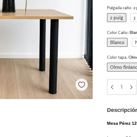
Pulgada caño:
2 
2 pulg
3
Color Caño:
Bla
Blanco
Color tapa:
Olmo
Olmo finlan
Descripció
Mesa Pérez 1