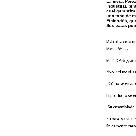
La mesa Pérez
industrial, pi
cual garantiza
una tapa de m
Finlandés, qu
Sus patas pue
Dale el diseño 
Mesa Pérez.
MEDIDAS: 77,6cm
*No incluye silla
¿Cómo se envía
El producto se en
¡Su ensamblado e
Su base ya viene
únicamente enro