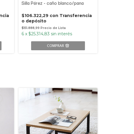
Silla Pérez - caño blanco/pana
Silla Pérez -
ncia
$106.322,29
con
Transferencia
$106.322,29
o depósito
o depósito
$151.888,99
$151.888,99
6
x
$25.314,83
sin interés
6
x
$25.314,83
COMPRAR
C