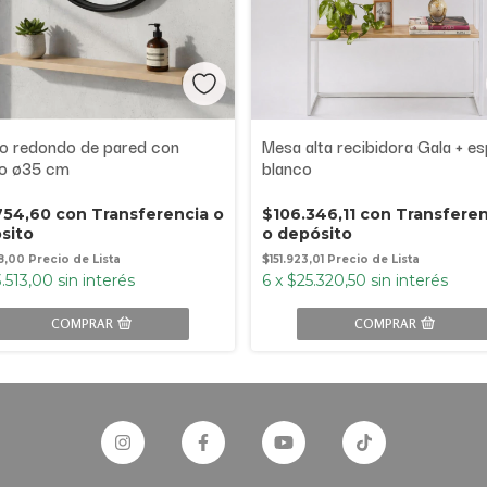
o redondo de pared con
Mesa alta recibidora Gala + e
o ø35 cm
blanco
754,60
con
Transferencia o
$106.346,11
con
Transferen
sito
o depósito
78,00
$151.923,01
.513,00
sin interés
6
x
$25.320,50
sin interés
COMPRAR
COMPRAR