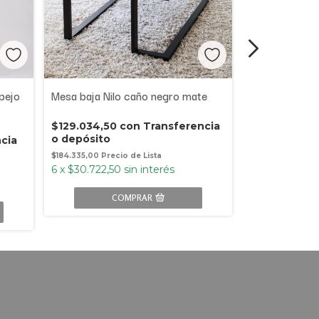
spejo
Mesa baja Nilo caño negro mate
Mesa nido baj
Silcar
$129.034,50
con
Transferencia
o depósito
cia
$102.396,69
$184.335,00
o depósito
6
x
$30.722,50
sin interés
$146.280,98
6
x
$24.380,16
COMPRAR
C