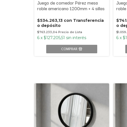
egro mate/pana
Juego de comedor Pérez mesa
Jueg
roble americano 1200mm + 4 sillas
roble
ansferencia
$534.263,13
con
Transferencia
$741
o depósito
o de
erés
$763.233,04
$1.059
6
x
$127.205,51
sin interés
6
x
$1
COMPRAR