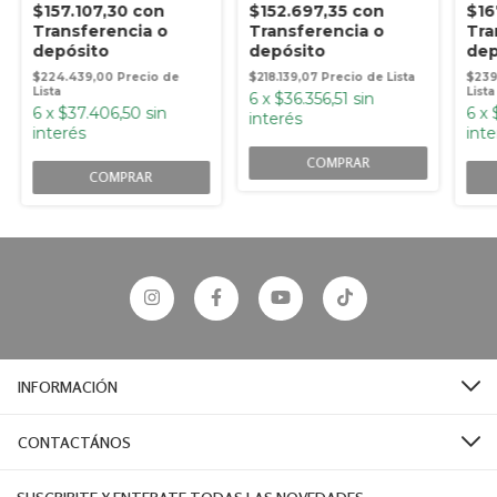
$157.107,30
con
$152.697,35
con
$16
Transferencia o
Transferencia o
Tra
depósito
depósito
dep
$224.439,00
$218.139,07
$239
6
x
$36.356,51
sin
6
x
$37.406,50
sin
6
x
interés
interés
inte
COMPRAR
COMPRAR
INFORMACIÓN
CONTACTÁNOS