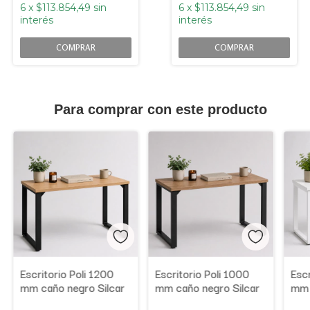
6
x
$113.854,49
sin
6
x
$113.854,49
sin
interés
interés
COMPRAR
COMPRAR
Para comprar con este producto
Escritorio Poli 1200
Escritorio Poli 1000
Escr
mm caño negro Silcar
mm caño negro Silcar
mm 